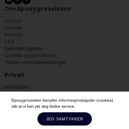
Om Epoxygrossisten
Om oss
Nyheter
Kontakt
FAQ
Kjøpsbetingelser
Cookies og personvern
Tilpass samtykkeinstillinger
Privat
Nettbutikk
Bruksområder
Veiledning
Epoxygrossisten benytter informasjonskapsler (cookies)
slik at vi kan yte deg bedre service.
Bedrift
JEG SAMTYKKER