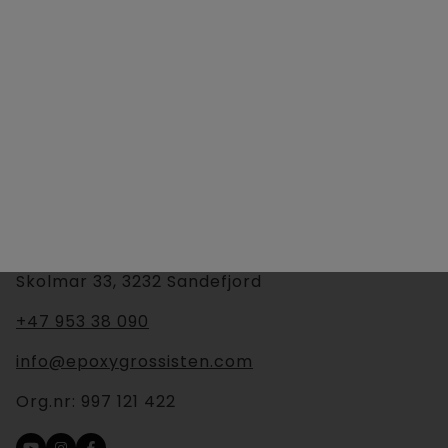
Clear Cast Ultra
er en krystallklar,
sakteherdende
støpeepoxy (opptil 10 cm)
utviklet for
tykke
støp,
der høy klarhet og lav varmeutvikling er
avgjørende.
Les mer om Metallic epoxy
her.
Skolmar 33, 3232 Sandefjord
+47 953 38 090
info@epoxygrossisten.com
Org.nr:
997 121 422