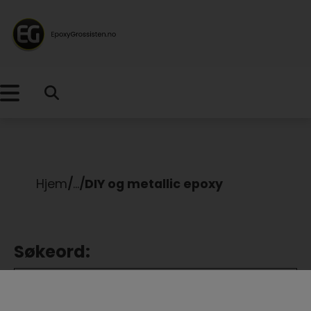
Hjem
/
...
/
DIY og metallic epoxy
Søkeord:
Filter