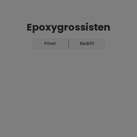
Flat pensel industri natur 100mm
Med 60-tops lys naturbust og lakkert
Epoxygrossisten
treskaft. Enkel pensel til lim, flikking og
andre småjobber. Industrikvalitet.
Privat
Bedrift
75
,-
På lager
Legg i handlekurv
Delbetal og samle alle kjøp med
Klarna
konto.
Levering
2-5 arbeidsdager