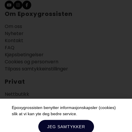
Om Epoxygrossisten
Om oss
Nyheter
Kontakt
FAQ
Kjøpsbetingelser
Cookies og personvern
Tilpass samtykkeinstillinger
Privat
Nettbutikk
Bruksområder
Veiledning
Epoxygrossisten benytter informasjonskapsler (cookies)
slik at vi kan yte deg bedre service.
Bedrift
JEG SAMTYKKER