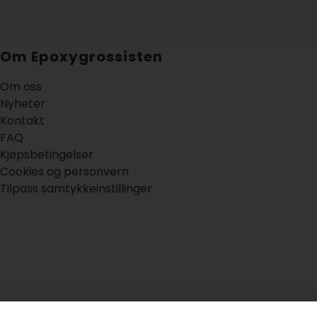
Om Epoxygrossisten
Om oss
Nyheter
Kontakt
FAQ
Kjøpsbetingelser
Cookies og personvern
Tilpass samtykkeinstillinger