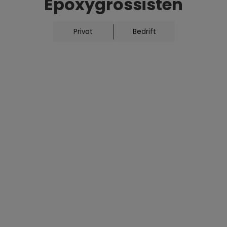
Epoxygrossisten
Send foresp
Privat
Bedrift
Er du interesser
send en forespør