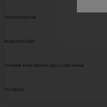
Spesifikasjoner
Bruksområder
Fordeler med Marine Deco CEM sealer
Datablad