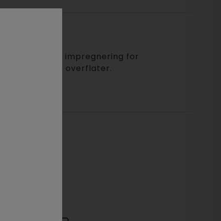
 vannavvisende impregnering for
sementbaserte overflater.