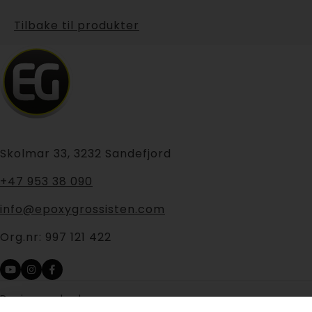
Tilbake til produkter
Skolmar 33, 3232 Sandefjord
+47 953 38 090
info@epoxygrossisten.com
Org.nr:
997 121 422
Design og kode: