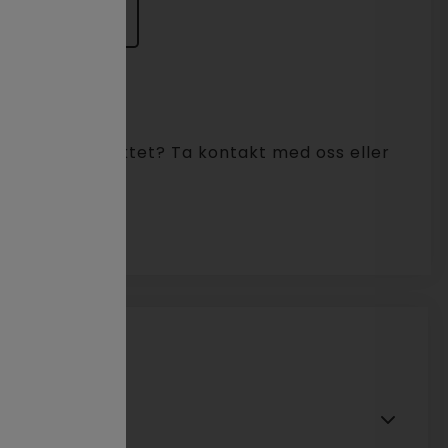
ørsel
t i dette produktet? Ta kontakt med oss eller
sel.