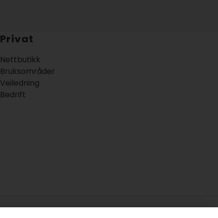
Privat
Nettbutikk
Bruksområder
Veiledning
Bedrift