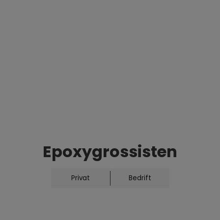
sementholdig avrettingsmasse før
påføring av Denpur gulvsystemer og
DenCoats vanntettingsmembraner.
Send forespørsel
Er du interessert i dette produktet? Ta
kontakt med oss eller send en
forespørsel.
Epoxygrossisten
Privat
Bedrift
Om produktet
Produktbeskrivelse