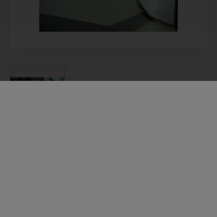
Denpur LVP
Denpur LVP er en løsemiddelfri, to-
komponent polyuretan-primer med lav
viskositet. Denpur LVP er utviklet for
priming av underlag som betong og