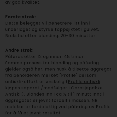
av god kvalitet.
Første strøk:
Dette belegget vil penetrere litt inn i
underlaget og styrke toppsjiktet i gulvet.
Brukstid etter blanding: 20-30 minutter.
Andre strøk:
Påføres etter 12 og innen 48 timer.
Samme prosess for blanding og påføring
gjelder også her, men husk å tilsette aggregat
fra beholderen merket "Profile" dersom
antiskli-effekt er ønskelig (
Profile antiskli
kjøpes separat /medfølger i Garasjepakke
Antiskli). Blandes inn i ca ½ til 1 minutt inntil
aggregatet er jevnt fordelt i massen. NB:
malekar er fordelaktig ved påføring av Profile
for å få et jevnt resultat.