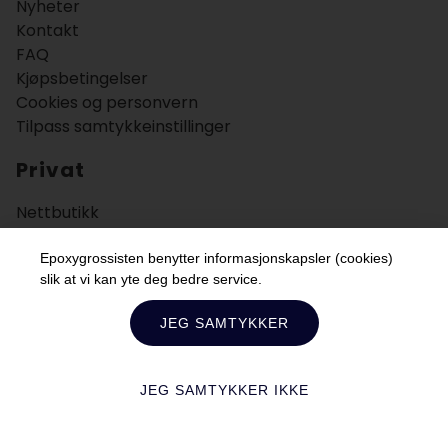
Nyheter
Kontakt
FAQ
Kjøpsbetingelser
Cookies og personvern
Tilpass samtykkeinstillinger
Privat
Nettbutikk
Bruksområder
Veiledning
Epoxygrossisten benytter informasjonskapsler (cookies)
slik at vi kan yte deg bedre service.
Bedrift
JEG SAMTYKKER
JEG SAMTYKKER IKKE