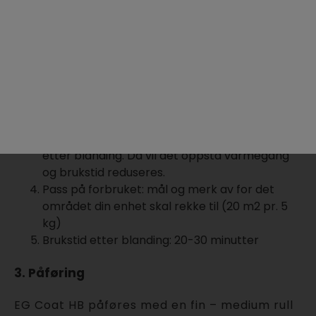
hastighet til homogen masse.
Hell herder over i basen og miks grundig med
drill på medium hastighet (ca 300
omdreininger), så det ikke oppstår luftbobler
og/eller varmgang i epoxyen. Bland i 2-3
minutter, og til en jevn farge er oppnådd.
Når epoxyen er ferdigblandet, helles
blandingen ut i dammer på gulvet for utrulling.
Viktig: Ikke la produktet bli i beholder for lenge
etter blanding. Da vil det oppstå varmegang
og brukstid reduseres.
Pass på forbruket: mål og merk av for det
området din enhet skal rekke til (20 m2 pr. 5
kg)
Brukstid etter blanding: 20-30 minutter
3. Påføring
EG Coat HB
påføres med en fin – medium rull