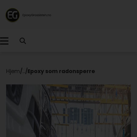
Hjem
/
...
/
Epoxy som radonsperre