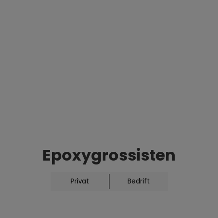
g andre
Epoxygrossisten
rk og holdbar
dplata kan epoxy
Privat
Bedrift