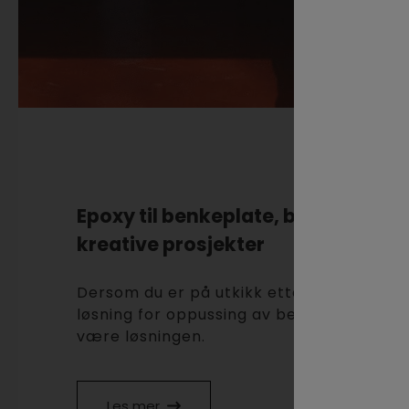
Epoxy til benkeplate, bordplate o
kreative prosjekter
Dersom du er på utkikk etter en sliteste
løsning for oppussing av benk- eller bor
være løsningen.
Les mer