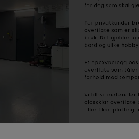
for deg som skal gjø
For privatkunder br
overflate som er sli
bruk. Det gjelder s
bord og ulike hobby
Et epoxybelegg besk
overflate som tåler
forhold med tempera
Vi tilbyr materialer
glassklar overflate t
eller fikse platting
Ser du etter løsninge
næringsprosjekter