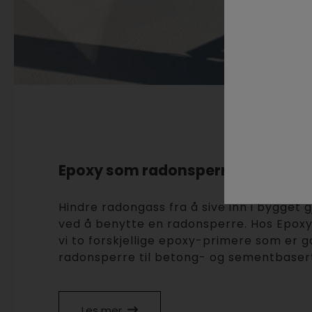
Epoxy som radonsperre
Hindre radongass fra å sive inn i bygget
ved å benytte en radonsperre. Hos Epoxy
vi to forskjellige epoxy-primere som er 
radonsperre til betong- og sementbaser
Les mer