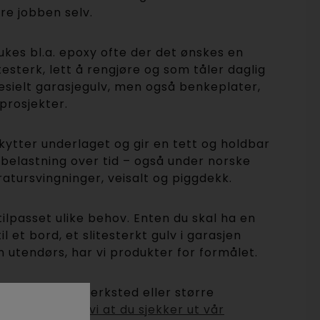
re jobben selv.
ukes bl.a. epoxy ofte der det ønskes en
testerk, lett å rengjøre og som tåler daglig
pesielt garasjegulv, men også benkeplater,
prosjekter.
ytter underlaget og gir en tett og holdbar
 belastning over tid – også under norske
tursvingninger, veisalt og piggdekk.
 tilpasset ulike behov. Enten du skal ha en
il et bord, et slitesterkt gulv i garasjen
en utendørs, har vi produkter for formålet.
r til industri, verksted eller større
?
Da anbefaler vi at du sjekker ut vår