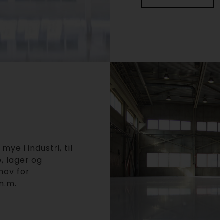
e i industri, til
, lager og
hov for
m.m.