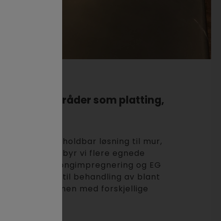
 utendørsområder som platting,
kikk etter en holdbar løsning til mur,
ng utendørs tilbyr vi flere egnede
crete, EG Betongimpregnering og EG
gode løsninger til behandling av blant
og balkonger, men med forskjellige