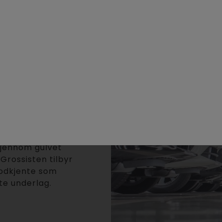
Les mer
 gjennom gulvet
Grossisten tilbyr
godkjente som
te underlag.