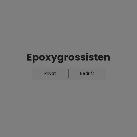
Epoxygrossisten
r, høy servicegrad og kvalitetsprodukter skal vi v
Privat
Bedrift
elv-kunder
tyrke, kjemikalieresistens og holdbarhet er avgjøre