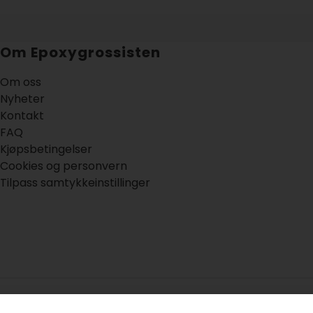
Om Epoxygrossisten
Om oss
Nyheter
Kontakt
FAQ
Kjøpsbetingelser
Cookies og personvern
Tilpass samtykkeinstillinger