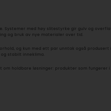
e. Systemer med høy slitestyrke gir gulv og overfl
ing og bruk av nye materialer over tid.
 forhold, og kun med ett par unntak også produsert
t og stabilt inneklima.
 om holdbare løsninger: produkter som fungerer i p