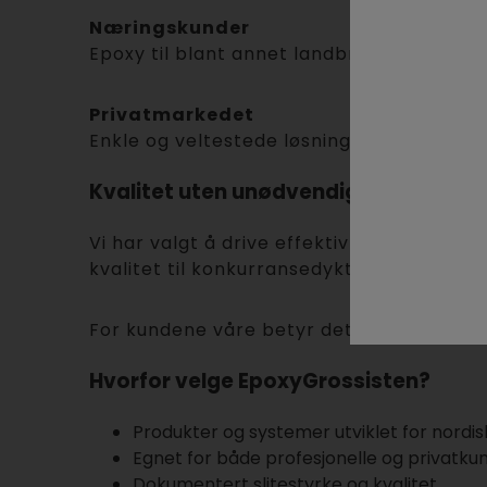
Næringskunder
Epoxy til blant annet landbruk, verksted
Privatmarkedet
Enkle og veltestede løsninger for garasj
Kvalitet uten unødvendige kostnader
Vi har valgt å drive effektivt uten en st
kvalitet til konkurransedyktige priser.
For kundene våre betyr det enkelt sagt: so
Hvorfor velge EpoxyGrossisten?
Produkter og systemer utviklet for nordis
Egnet for både profesjonelle og privatku
Dokumentert slitestyrke og kvalitet