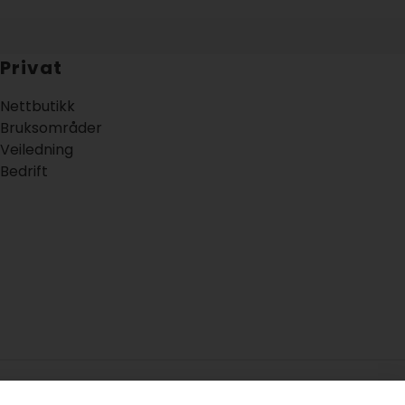
Privat
Nettbutikk
Bruksområder
Veiledning
Bedrift