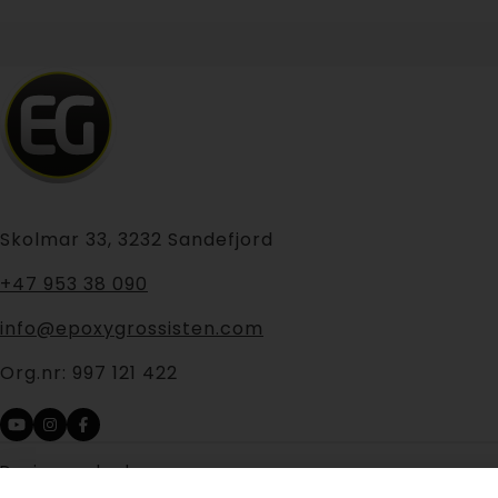
Skolmar 33, 3232 Sandefjord
+47 953 38 090
info@epoxygrossisten.com
Org.nr:
997 121 422
Design og kode: