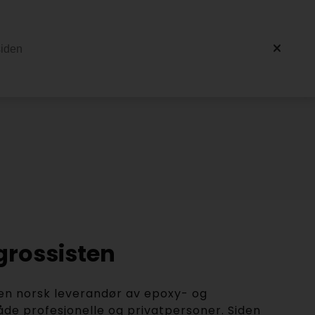
rossisten
en norsk leverandør av epoxy- og
både profesjonelle og privatpersoner. Siden