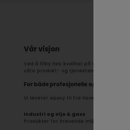
Vår visjon
Ved å tilby høy kvalitet på våre tjeneste
våre produkt- og tjenesteområder.
For både profesjonelle og gjør-det-s
Vi leverer epoxy til tre hovedområder:
Industri og olje & gass
Produkter for krevende miljøer der slites