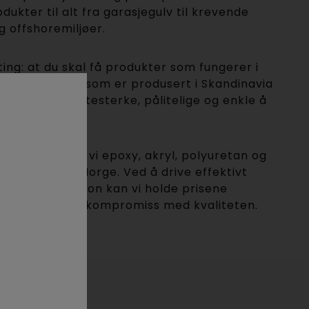
odukter til alt fra garasjegulv til krevende
g offshoremiljøer.
ting: at du skal få produkter som fungerer i
yr vi produkter som er produsert i Skandinavia
ske forhold: slitesterke, pålitelige og enkle å
defjord leverer vi epoxy, akryl, polyuretan og
der over hele Norge. Ved å drive effektivt
tbar organisasjon kan vi holde prisene
, uten å gå på kompromiss med kvaliteten.