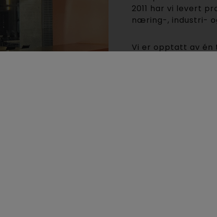
2011 har vi levert pr
næring-, industri- o
Vi er opptatt av én 
praksis. Derfor tilb
og utviklet for nordi
jobbe med.
Fra vårt lager i San
polyaspartic til kun
uten en stor og kos
konkurransedyktige