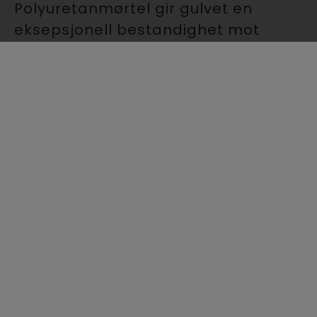
Polyuretanmørtel gir gulvet en
eksepsjonell bestandighet mot
aggressive kjemikalier, kraftige
mekaniske støt og varmesjokk, og
gir en gulvløsning med lang levetid.
Ideelt til bruk i næringsmiddelindustri
som fiskeri, slakteri, meieri og