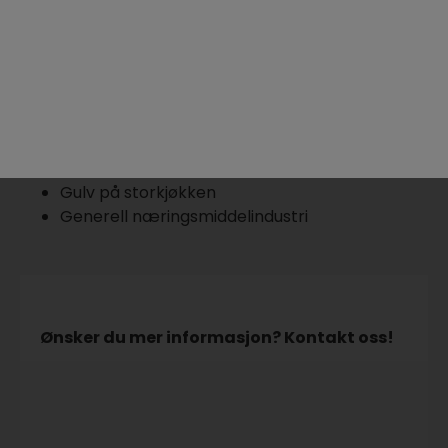
bryggerier, fiskerier og andre områder med
lignende krav og behov.
Slakterigulv
Meierigulv
Fiskerigulv
Bryggerigulv
Gulv på storkjøkken
Generell næringsmiddelindustri
Ønsker du mer informasjon? Kontakt oss!