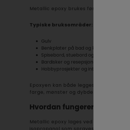
Metallic epoxy brukes først og fremst 
Typiske bruksområder:
Gulv
Benkplater på bad og kjøkken
Spisebord, stuebord og sidebord
Bardisker og resepsjondisker
Hobbyprosjekter og interiørdetaljer
Epoxyen kan både legges i flere strøk/l
farge, mønster og dybde.
Hvordan fungerer metallic 
Metallic epoxy lages ved å blande tra
isopropanol som sprayes over epoxyen al