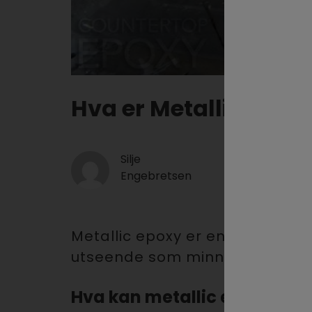
Hva er Metallic Epox
Silje
Publisert
:
Engebretsen
6 januar 2022
Metallic epoxy er en type epox
utseende som minner om marmor
Hva kan metallic epoxy bruk