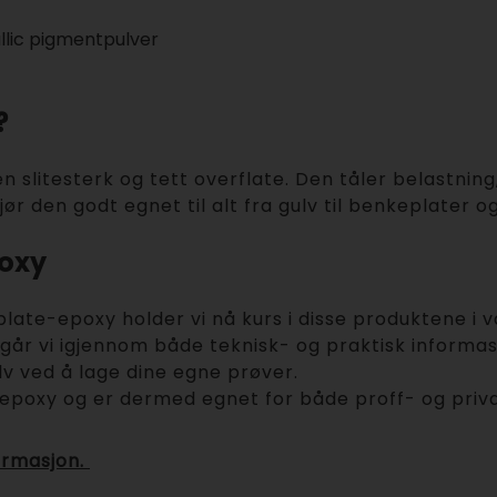
llic pigmentpulver
?
 en slitesterk og tett overflate. Den tåler belastnin
ør den godt egnet til alt fra gulv til benkeplater o
poxy
ate-epoxy holder vi nå kurs i disse produktene i vå
 går vi igjennom både teknisk- og praktisk informasj
lv ved å lage dine egne prøver.
epoxy og er dermed egnet for både proff- og priv
ormasjon
.