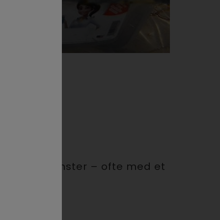
spill og mønster – ofte med et