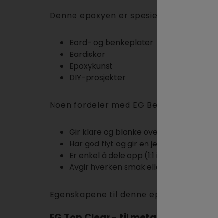
Denne epoxyen er spesielt godt egnet ti
Bord- og benkeplater
Bardisker
Epoxykunst
DIY-prosjekter
Noen fordeler med EG Benkeplateepox
Gir klare og blanke overflater
Har god flyt og gir en jevn finish
Er enkel å dele opp (1:1 i vekt) og god 
Avgir hverken smak eller lukt (ingen fl
Egenskapene til denne epoxyen gjør de
EG Top Clear - til metallic epoxygul