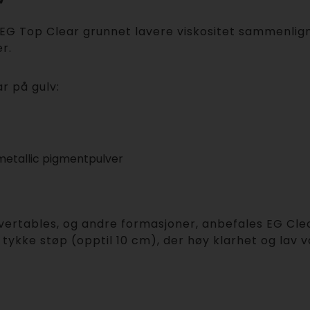
 vi EG Top Clear grunnet lavere viskositet sammenl
r.
r på gulv:
 metallic pigmentpulver
ivertables, og andre formasjoner, anbefales EG Clea
tykke støp (opptil 10 cm), der høy klarhet og lav v