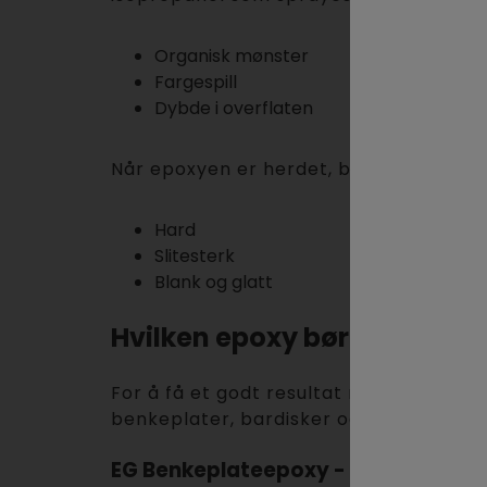
Organisk mønster
Fargespill
Dybde i overflaten
Når epoxyen er herdet, blir overflaten:
Hard
Slitesterk
Blank og glatt
Hvilken epoxy bør du bruke f
For å få et godt resultat med metallic e
benkeplater, bardisker og DIY-prosjekt
EG Benkeplateepoxy - perfekt til o