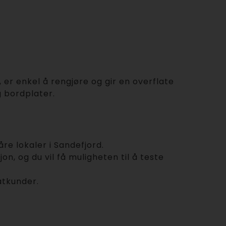
g, er enkel å rengjøre og gir en overflate
g bordplater.
re lokaler i Sandefjord.
on, og du vil få muligheten til å teste
atkunder.