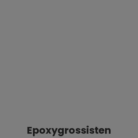
der hvor utseende og holdbarhet er viktig.
ag, eller støpes som én tykkere flate. Ulike metall
epoxy?
Epoxygrossisten
nsparent epoxy med metalliske pigmentpulver. Gje
ene, eller tilsatt fargepulver. Dette gir: