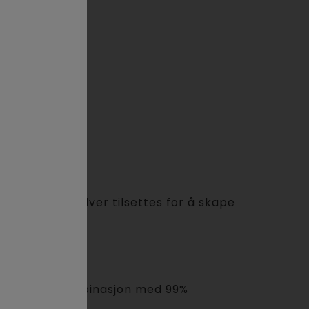
iske pigmentpulver tilsettes for å skape
rne også i kombinasjon med 99%