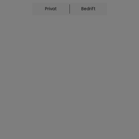
Privat
Bedrift
or metallic effekt?
poxy, er det viktig å bruke rett type epoxy. Epoxy t
er:
verflatebehandling