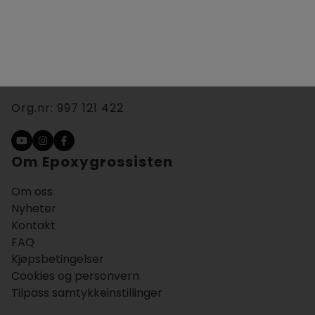
Skolmar 33, 3232 Sandefjord
+47 953 38 090
info@epoxygrossisten.com
Org.nr:
997 121 422
Om Epoxygrossisten
Om oss
Nyheter
Kontakt
FAQ
Kjøpsbetingelser
Cookies og personvern
Tilpass samtykkeinstillinger