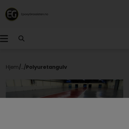
Hjem
/
...
/
Polyuretangulv
Polyuretangulv