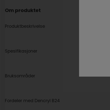
Om produktet
Produktbeskrivelse
Spesifikasjoner
Bruksområder
Fordeler med Dencryl B24