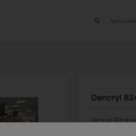
Dencryl B2
Dencryl B24 er 
PUMA (polyuretan
selvutjevnende g