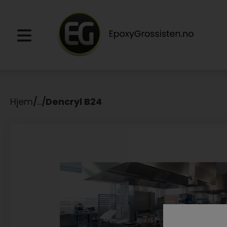
Hjem
/
...
/
Dencryl B24