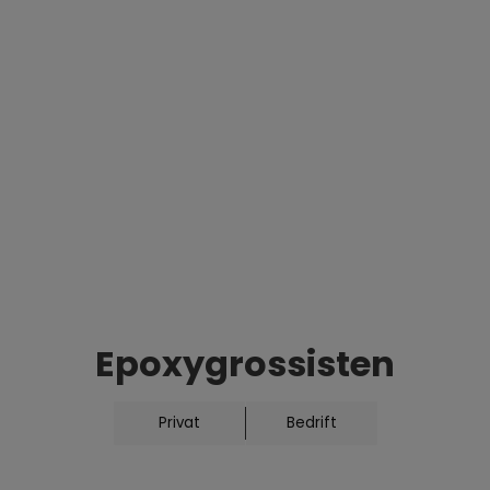
lagtykkelse på 1
tilpasning av fyl
selv ved lave te
med anti-skli.
Send foresp
Er du interesser
Epoxygrossisten
send en forespør
Privat
Bedrift