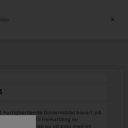
4
et hurtigherdende bindemiddel basert på
metakrylat) til fremstilling av
ulv, avrettingslag og slitelag med en