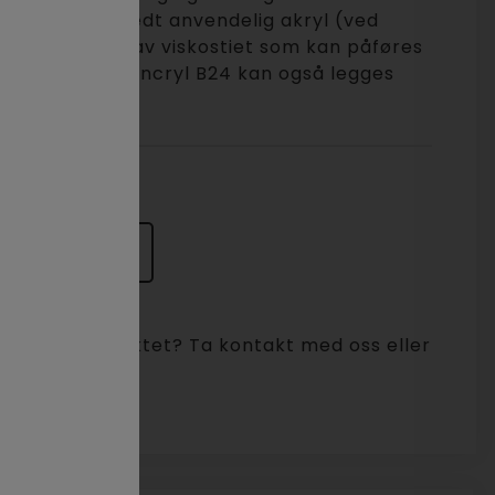
 – 5 mm. En bredt anvendelig akryl (ved
lstoffer) med lav viskostiet som kan påføres
mperaturer. Dencryl B24 kan også legges
ørsel
t i dette produktet? Ta kontakt med oss eller
sel.