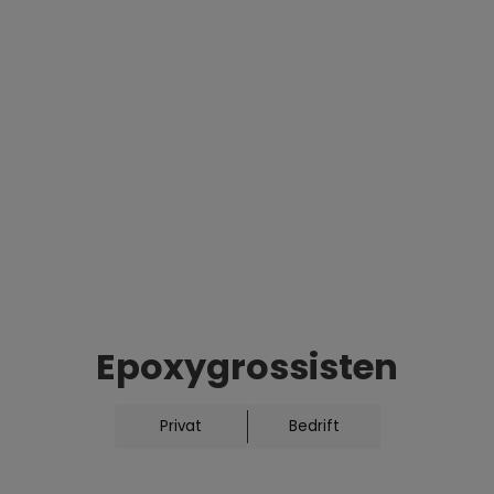
påføringstempera
dosering av herd
transparent, svæ
belegg med farge
pigmenteres for 
Send foresp
Er du interesser
Epoxygrossisten
send en forespør
Privat
Bedrift