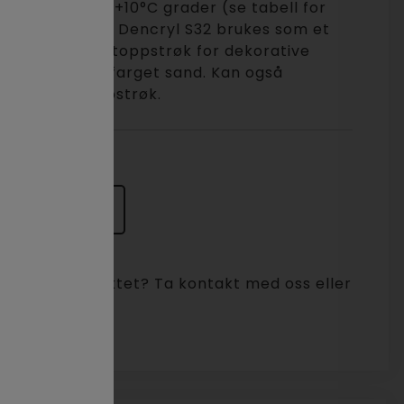
tur på minst +10°C grader (se tabell for
er i datablad). Dencryl S32 brukes som et
rt slitesterkt toppstrøk for dekorative
de flakes og farget sand. Kan også
et farget toppstrøk.
ørsel
t i dette produktet? Ta kontakt med oss eller
sel.