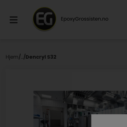
Hjem
/
...
/
Dencryl S32