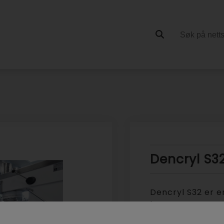
Dencryl S3
Dencryl S32 er en
komponent metak
gulning. Den noe