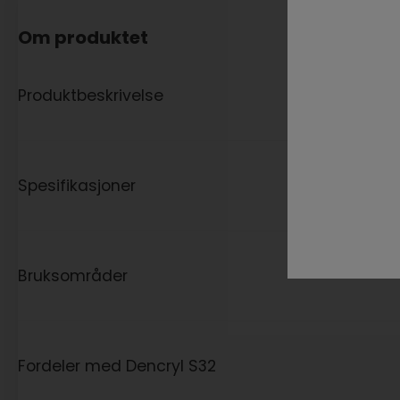
Om produktet
Produktbeskrivelse
Spesifikasjoner
Bruksområder
Fordeler med Dencryl S32