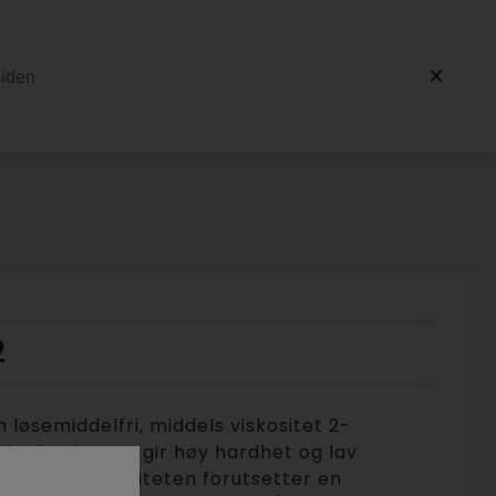
2
 løsemiddelfri, middels viskositet 2-
rylresin som gir høy hardhet og lav
 lavere reaktiviteten forutsetter en