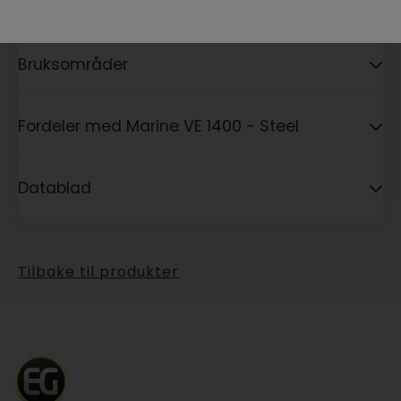
Spesifikasjoner
Bruksområder
Fordeler med Marine VE 1400 - Steel
Datablad
Tilbake til produkter