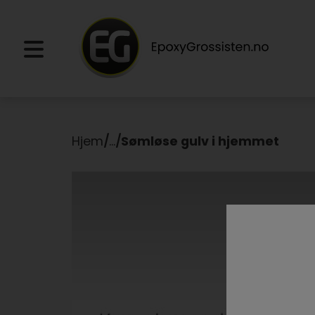
Hjem
/
...
/
Sømløse gulv i hjemmet