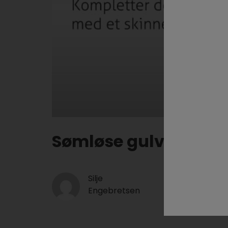
Sømløse gulv i hjem
Silje
Publisert
:
Engebretsen
18 april 2017