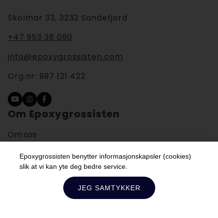
Skolmar 33, 3232 Sandefjord
+47 953 38 090
info@epoxygrossisten.com
Org.nr:
997 121 422
Om Epoxygrossisten
Om oss
Nyheter
Kontakt
Epoxygrossisten benytter informasjonskapsler (cookies)
slik at vi kan yte deg bedre service.
FAQ
Kjøpsbetingelser
JEG SAMTYKKER
Cookies og personvern
Tilpass samtykkeinstillinger