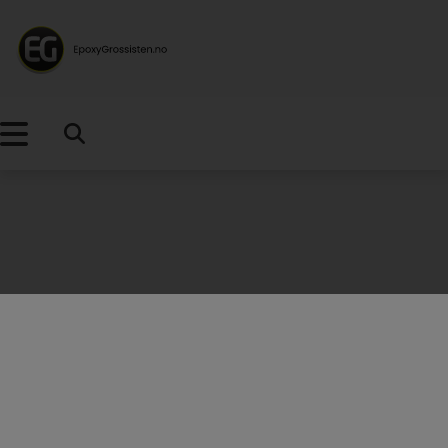
Takk for ditt kjøp!
Vi forbereder nå din ordre for