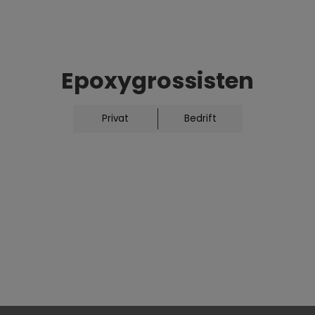
levering.
Tilbake til hovedsiden
Epoxygrossisten
Privat
Bedrift