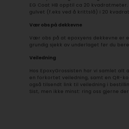
EG Coat HB opptil ca 20 kvadratmeter. 
gulvet (f.eks ved å krittslå) i 20 kvadr
Vær obs på dekkevne
Vær obs på at epoxyens dekkevne er en 
grundig sjekk av underlaget før du ber
Veiledning
Hos EpoxyGrossisten har vi samlet alt 
en forkortet veiledning, samt en QR-kod
også tilsendt link til veiledning i besti
Sist, men ikke minst: ring oss gjerne d