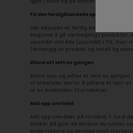
igjen i bunn og på kanter i originalbeh
Få den ferdigblandede epoxyen ut av bø
Når epoxyen er ferdig blandet er det på 
begynne å gå varmegang i produktet, og 
oppmålt område (oppmålt i fht. hvor my
(avhengig av produkt og antall kg epox
Bland ett sett av gangen
Bland opp, og påfør et sett av gangen.
Vi anbefaler derfor å påføre et sett a
ut av brukstiden til produktet.
Mål opp området
Mål opp området på forhånd. 1: fordi d
ønsker på gulv, så dersom du runder opp
enda tykkere og dermed også sterkere 