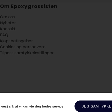
Om Epoxygrossisten
Om oss
Nyheter
Kontakt
FAQ
Kjøpsbetingelser
Cookies og personvern
Tilpass samtykkeinstillinger
es) slik at vi kan yte deg bedre service.
JEG SAMTYKKE