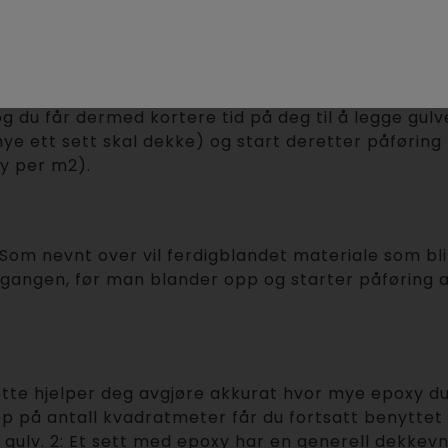
older. Husk å skrape ut alt materiell av begge behol
tta
tide å få det ut av bøtta. Blir ferdigblandet epoxy 
du får dermed kortere tid på deg til å legge gulve
e ett sett skal dekke) og start deretter påføring m
y per m2).
 Som nevnt over vil ferdigblandet materiale som bl
v gangen, før man blander opp og starter påføring
ette hjelper deg avgjøre akkurat hvor mye epoxy du
 på antall kvadratmeter får du fortsatt benyttet a
gulv. 2: Et sett med epoxy har en generell dekkev