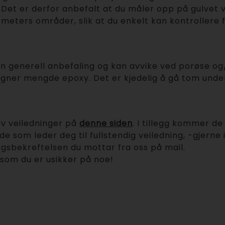
Det er derfor anbefalt at du måler opp på gulvet ve
atmeters områder, slik at du enkelt kan kontrollere 
generell anbefaling og kan avvike ved porøse og/e
egner mengde epoxy. Det er kjedelig å gå tom unde
av veiledninger på
denne siden
. I tillegg kommer d
e som leder deg til fullstendig veiledning, -gjerne
llingsbekreftelsen du mottar fra oss på mail.
ersom du er usikker på noe!