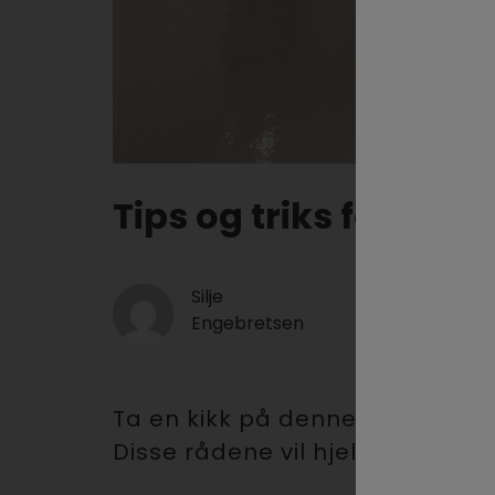
Tips og triks for et 
Silje
Publisert
:
Engebretsen
1 desember 2
Ta en kikk på denne artikkelen 
Disse rådene vil hjelpe deg opp