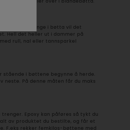
dere når du heller over i blandebøtta.
stående for lenge i bøtta vil det
t. Hell det heller ut i dammer på
ed rull, nal eller tannsparkel
ir stående i bøttene begynne å herde.
 av neste. På denne måten får du maks
 trenger. Epoxy kan påføres så tykt du
lt av produktet du bestilte, og får et
ne. F.eks rekker femkilos-bøttene med