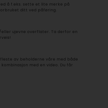
d å f.eks. sette et lite merke på
forbruket ditt ved påføring.
ller ujevne overflater. Ta derfor en
rveis!
e fleste av beholderne våre med både
 i kombinasjon med en video. Du får