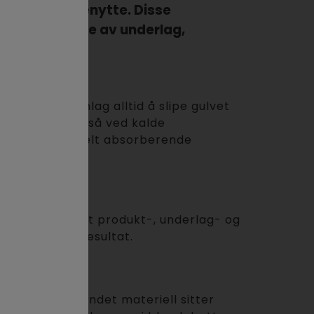
yen du skal benytte. Disse
m forberedelse av underlag,
generelt grunnlag alltid å slipe gulvet
a 20 grader), så ved kalde
er). Ved spesielt absorberende
ten sikrer du at produkt-, underlag- og
ler i ferdig resultat.
unngå at ublandet materiell sitter