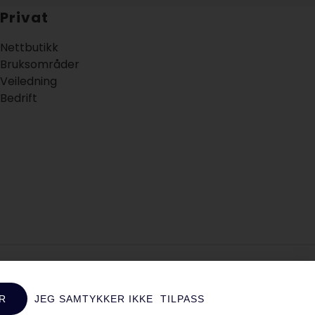
Privat
Nettbutikk
Bruksområder
Veiledning
Bedrift
R
JEG SAMTYKKER IKKE
TILPASS