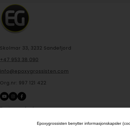
Skolmar 33, 3232 Sandefjord
+47 953 38 090
info@epoxygrossisten.com
Org.nr:
997 121 422
Design og kode:
Mediebyrået Enklere Valg
Epoxygrossisten benytter informasjonskapsler (cooki