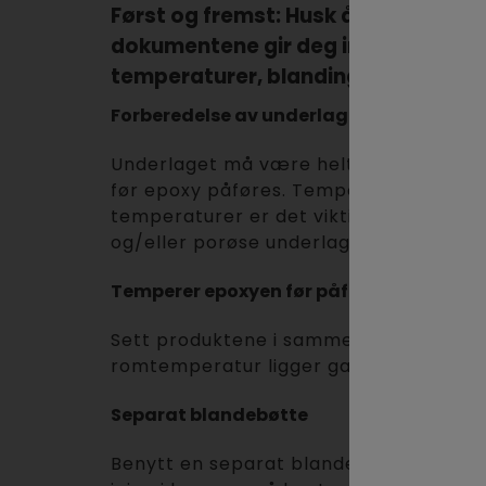
Først og fremst:
Husk å alltid lese 
dokumentene gir deg informasjon so
temperaturer, blanding av epoxy, b
Forberedelse av underlaget
Underlaget må være helt, rent og fritt f
før epoxy påføres. Temperaturen på un
temperaturer er det viktig å temperer
og/eller porøse underlag bør priming 
Temperer epoxyen før påføring
Sett produktene i samme rom som de ska
romtemperatur ligger ganske jevnt når e
Separat blandebøtte
Benytt en separat blandebøtte ved blan