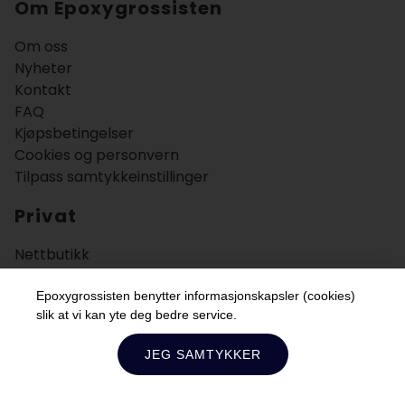
Om Epoxygrossisten
Om oss
Nyheter
Kontakt
FAQ
Kjøpsbetingelser
Cookies og personvern
Tilpass samtykkeinstillinger
Privat
Nettbutikk
Bruksområder
Veiledning
Epoxygrossisten benytter informasjonskapsler (cookies)
slik at vi kan yte deg bedre service.
Bedrift
JEG SAMTYKKER