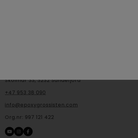
Skolmar 33, 3232 Sandefjord
+47 953 38 090
info@epoxygrossisten.com
Org.nr:
997 121 422