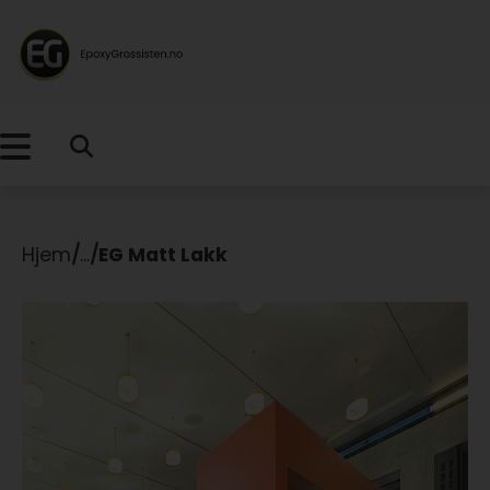
Hjem
/
...
/
EG Matt Lakk