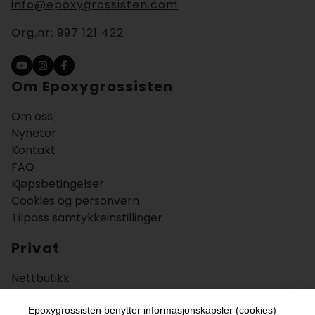
info@epoxygrossisten.com
Org.nr:
997 121 422
Om Epoxygrossisten
Om oss
Nyheter
Kontakt
FAQ
Kjøpsbetingelser
Cookies og personvern
Tilpass samtykkeinstillinger
Privat
Nettbutikk
Bruksområder
Veiledning
Epoxygrossisten benytter informasjonskapsler (cookies)