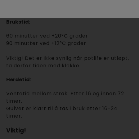
dette kan medføre skjolder og/eller
rullemerker.
Brukstid:
60 minutter ved +20°C grader
90 minutter ved +12°C grader
Viktig! Det er ikke synlig når potlife er utløpt,
ta derfor tiden med klokke.
Herdetid:
Ventetid mellom strøk: Etter 16 og innen 72
timer.
Gulvet er klart til å tas i bruk etter 16-24
timer.
Viktig!