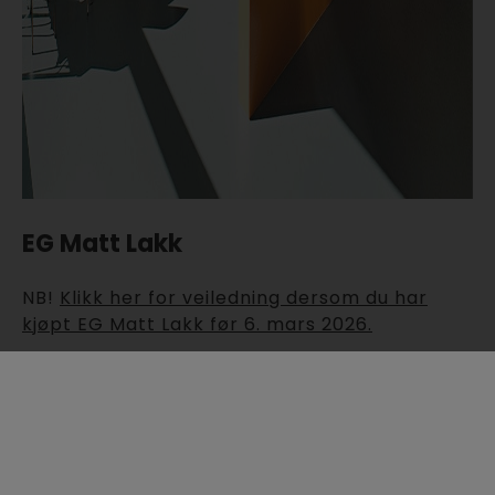
EG Matt Lakk
NB!
Klikk her for veiledning dersom du har
kjøpt EG Matt Lakk før 6. mars 2026.
EG Matt Lakk er en vannbasert polyuretan-
lakk som gir et transparent, matt resultat og
egner seg ypperlig som en avsluttende finish
på polyuretan- og epoxybelegg der en matt
finish er ønskelig.