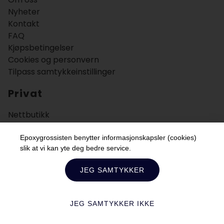
Nyheter
Kontakt
FAQ
Kjøpsbetingelser
Cookies og personvern
Tilpass samtykkeinstillinger
Privat
Nettbutikk
Bruksområder
Veiledning
Epoxygrossisten benytter informasjonskapsler (cookies)
slik at vi kan yte deg bedre service.
Bedrift
JEG SAMTYKKER
JEG SAMTYKKER IKKE