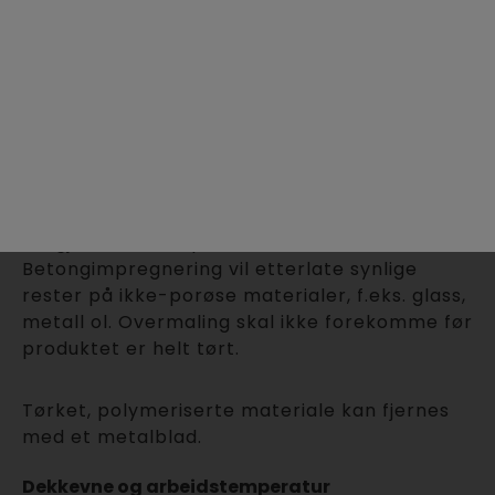
Det anbefales at overflater som er behandlet
med EG Betongimpregnering får hvile i minst
4 timer for å sikre riktig gjennomtrengning.
EG Betongimpregnering kan gi en midlertidig
skjoldet overflate i flere timer etter påføring.
Derfor bør ikke trafikk gjenåpnes før den
behandlede overflaten er tørr. EG
Betongimpregnering kan overmales når
produktet er herdet. Påføringsutstyr bør
rengjøres med såpevann. EG
Betongimpregnering vil etterlate synlige
rester på ikke-porøse materialer, f.eks. glass,
metall ol. Overmaling skal ikke forekomme før
produktet er helt tørt.
Tørket, polymeriserte materiale kan fjernes
med et metalblad.
Dekkevne og arbeidstemperatur