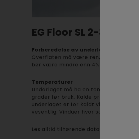
EG Floor SL 2-3 mm 
Forberedelse av underlag
Overflaten må være ren, hel, tørr og fr
bør være mindre enn 4%. Ved rengjøring 
Temperaturer
Underlaget må ha en temperatur på mi
grader før bruk. Kalde produkter er va
underlaget er for kaldt vil det også øk
vesentlig. Vinduer hvor solen står dire
Les alltid tilhørende datablad for de p