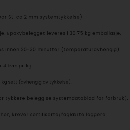
loor SL, ca 2 mm systemtykkelse)
sje. Epoxybelegget leveres i 30.75 kg emballasje.
es innen 20-30 minutter (temperaturavhengig).
 4 kvm pr. kg.
5 kg sett (avhengig av tykkelse).
r tykkere belegg se systemdatablad for forbruk).
her, krever sertifiserte/faglærte leggere.