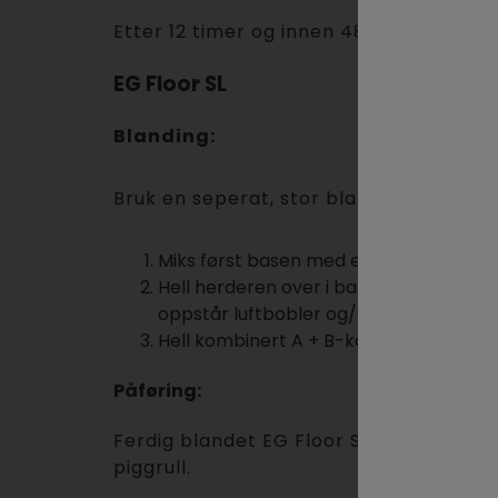
Etter 12 timer og innen 48 timer kan du
EG Floor SL
Blanding:
Bruk en seperat, stor blandebøtte (EG Fl
Miks først basen med en saktegående dri
Hell herderen over i basen og miks gru
oppstår luftbobler og/eller varmgang i 
Hell kombinert A + B-komponent i separa
Påføring:
Ferdig blandet EG Floor SL tømmes på g
piggrull.