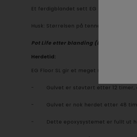
Et ferdigblandet sett EG Floor SL, 30,75
Husk: Størrelsen på tennene på sparkel
Pot Life etter blanding (EG Floor SL) : 
Herdetid:
EG Floor SL gir et meget slitesterkt ep
- Gulvet er støvtørt etter 12 timer, 
- Gulvet er nok herdet etter 48 time
- Dette epoxysystemet er fullt ut he