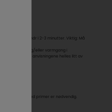
ruk, ca 300 omdr i 2-3 minutter. Viktig: Må
tår luftbobler og/eller varmgang i
rdig etter disse anvisningene helles litt av
.
 om et strøk til med primer er nødvendig.