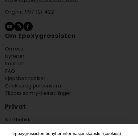
Org.nr:
997 121 422
Om Epoxygrossisten
Om oss
Nyheter
Kontakt
FAQ
Kjøpsbetingelser
Cookies og personvern
Tilpass samtykkeinstillinger
Privat
Nettbutikk
Bruksområder
Veiledning
Epoxygrossisten benytter informasjonskapsler (cookies)