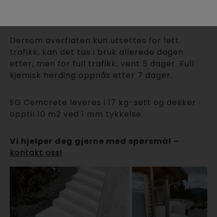
slammekost, brett eller sprøyte, avhengig av
ønsket finish.
Dersom overflaten kun utsettes for lett
trafikk, kan det tas i bruk allerede dagen
etter, men for full trafikk, vent 5 dager. Full
kjemisk herding oppnås etter 7 dager.
EG Cemcrete leveres i 17 kg-sett og dekker
opptil 10 m2 ved 1 mm tykkelse.
Vi hjelper deg gjerne med spørsmål –
kontakt oss!