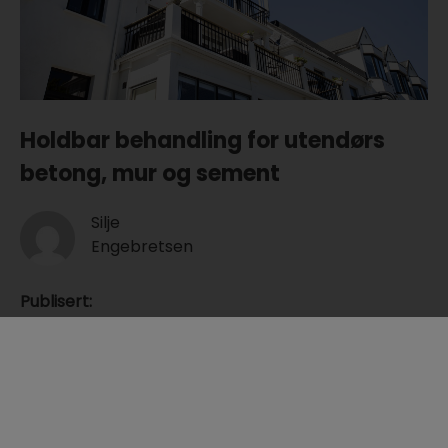
Holdbar behandling for utendørs
betong, mur og sement
Silje
Engebretsen
Publisert
:
14 juni 2023
Oppdatert
:
5 mars 2024